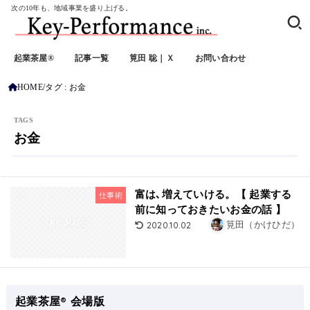
次の10年も、地域事業を盛り上げる。
起業茶屋®
記事一覧
筧田 聡｜Ｘ
お問い合わせ
HOME
タグ : お金
お金
富は､増えていける。【 起業する
仕事術
前に知っておきたいお金の話 】
2020.10.02
筧田（かけひだ）
起業茶屋® 会場版