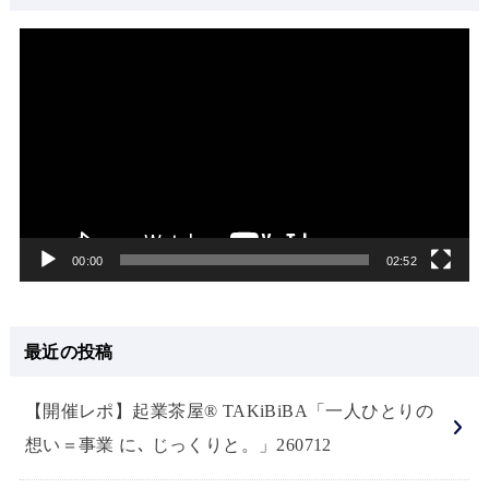
動
画
プ
レ
ー
ヤ
ー
00:00
02:52
最近の投稿
【開催レポ】起業茶屋® TAKiBiBA「一人ひとりの
想い＝事業 に､ じっくりと。」260712