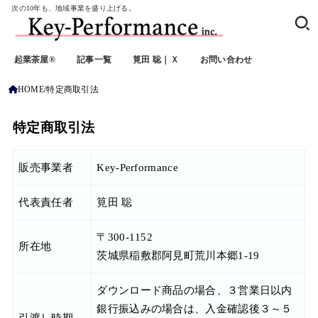
次の10年も、地域事業を盛り上げる。
起業茶屋®
記事一覧
筧田 聡｜Ｘ
お問い合わせ
HOME
特定商取引法
特定商取引法
販売事業者
Key-Performance
代表責任者
筧田 聡
〒300-1152
所在地
茨城県稲敷郡阿見町荒川本郷1-19
ダウンロード商品の場合、３営業日以内
銀行振込みの場合は、入金確認後３～５
引渡し時期