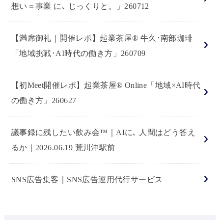
想い＝事業 に､ じっくりと。」260712
【満席御礼｜開催レポ】起業茶屋® 牛久･南部珈琲
「地域挑戦･AI時代の働き方」260709
【初Meet開催レポ】起業茶屋® Online「地域×AI時代
の働き方」260627
議事録に残したい飲み会™｜AIに､ 人間はどう答え
るか｜2026.06.19 荒川沖駅前
SNS広告集客｜SNS広告運用代行サービス