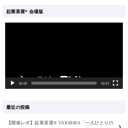
起業茶屋® 会場版
動
画
プ
レ
ー
ヤ
ー
00:00
02:52
最近の投稿
【開催レポ】起業茶屋® TAKiBiBA「一人ひとりの