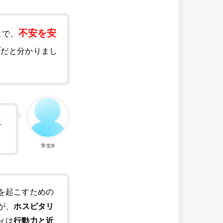
不安を安
とで、
質
だと分かりまし
こ
学生B
を起こすための
が、
ホスピタリ
ィは
行動力と近