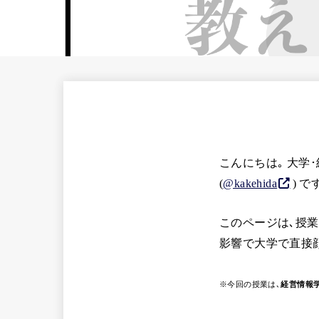
こんにちは｡ 大
(
@kakehida
) で
このページは､授業
影響で大学で直接
※今回の授業は､
経営情報