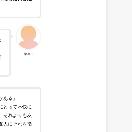
は
学生D
ビ
がある」
にとって不快に
、それよりも友
友人にそれを指