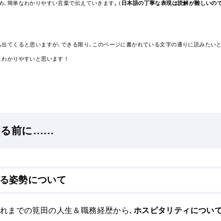
め､簡単なわかりやすい言葉で伝えていきます｡ (
日本語の丁寧な表現は読解が難しいので
も出てくると思いますが､できる限り､このページに書かれている文字の通りに読みたいと
とわかりやすいと思います！
入る前に……
る姿勢について
これまでの筧田の人生＆職務経歴から､
ホスピタリティについ