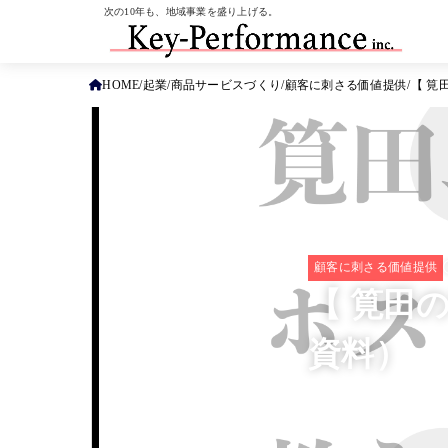
次の10年も、地域事業を盛り上げる。
HOME
起業
商品サービスづくり
顧客に刺さる価値提供
【 筧
顧客に刺さる価値提供
【 筧田
資料）