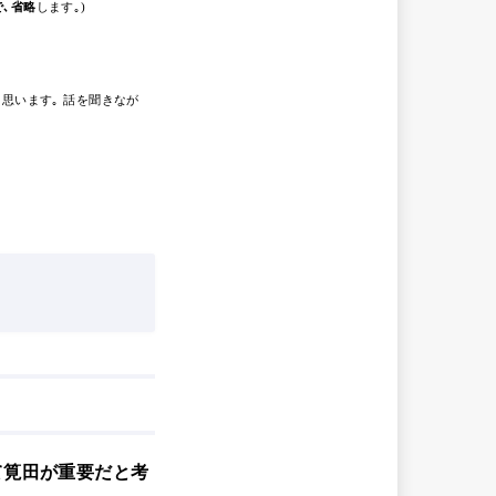
､省略
します｡)
思います｡ 話を聞きなが
て筧田が重要だと考