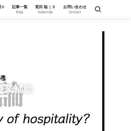
屋®
記事一覧
筧田 聡｜Ｘ
お問い合わせ
Blog
Kakehida
Contact
筧田（かけひだ）
（授業補助