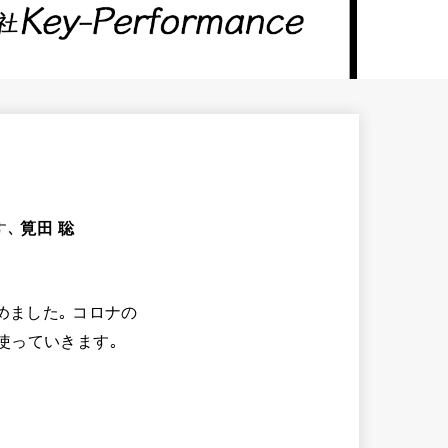
す､
筧田 聡
めました｡ コロナの
使っていきます｡