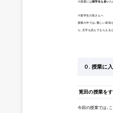
※授業には
留学生も多い
た
※留学生の皆さんへ
授業の中では､難しい表現
ら､文字も読んでもらえる
０. 授業に
筧田の授業をす
今回の授業では､