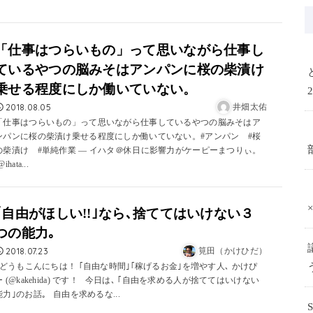
「仕事はつらいもの」って思いながら仕事し
ているやつの脳みそはアンパンに桜の柴漬け
乗せる程度にしか働いていない。
2018.08.05
井畑太佑
「仕事はつらいもの」って思いながら仕事しているやつの脳みそはア
ンパンに桜の柴漬け乗せる程度にしか働いていない。#アンパン #桜
の柴漬け #単純作業 — イハタ＠休日に影響力がケーピーまつりぃ。
@ihata...
｢自由がほしい!!｣なら､捨ててはいけない３
つの能力｡
2018.07.23
筧田（かけひだ）
どうもこんにちは！ ｢自由な時間｣｢稼げるお金｣を増やす人､ かけぴ
ー (@kakehida) です！ 今日は､ ｢自由を求める人が捨ててはいけない
能力｣のお話｡ 自由を求めるな...