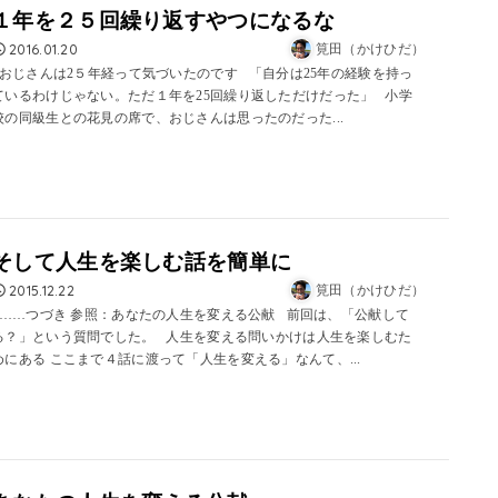
１年を２５回繰り返すやつになるな
2016.01.20
筧田（かけひだ）
おじさんは2５年経って気づいたのです 「自分は25年の経験を持っ
ているわけじゃない。ただ１年を25回繰り返しただけだった」 小学
校の同級生との花見の席で、おじさんは思ったのだった...
そして人生を楽しむ話を簡単に
2015.12.22
筧田（かけひだ）
……つづき 参照：あなたの人生を変える公献 前回は、「公献して
る？」という質問でした。 人生を変える問いかけは人生を楽しむた
めにある ここまで４話に渡って「人生を変える」なんて、...