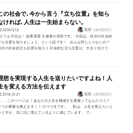
この社会で､今から言う『立ち位置』を知ら
なければ､人生は一生始まらない。
2016.12.12
筧田（かけひだ）
どうも今日は！ 起業茶屋 主催者の筧田です。 今回は、自分の社会的
立ち位置を知りましょう、という話です！ みんな同じじゃないの？
自分の社会的立ち位置を知ろう 社会的な立ち位置は、大きく分けて...
理想を実現する人生を送りたいですよね！人
生を変える方法を伝えます
2016.01.21
筧田（かけひだ）
……このページは《 あなたの人生を構成する要素ってなんだろう？
９つの要素を教えます！ 》のつづきです。 私は、人生を変えたいと
いう方が、日に日に増えているように感じています。 で...