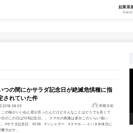
起業茶
Event
いつの間にかサラダ記念日が絶滅危惧種に指
定されていた件
2018.08.05
井畑太佑
「この味がいいねと君が言ったんだけどそんなことはどうでも良くて
今日のこの日はSSR記念日。」 スマホの刺激は多分このくらい強い
よ。#サラダ記念日 #SSR #ソシャゲー #スマホ — イハタ＠休日に
影響力がケ...