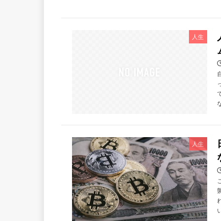
人生
人生
い