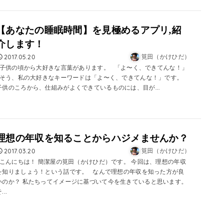
【あなたの睡眠時間】を見極めるアプリ,紹
介します！
2017.05.20
筧田（かけひだ）
子供の頃から大好きな言葉があります。 「よ〜く、できてんな！」
そう、私の大好きなキーワードは「よ〜く、できてんな！」です。
子供のころから、仕組みがよくできているものには、目が...
理想の年収を知ることからハジメませんか？
2017.03.20
筧田（かけひだ）
こんにちは！ 簡潔屋の筧田（かけひだ）です。 今回は、理想の年収
を知りましょう！という話です。 なんで理想の年収を知った方が良
いのか？ 私たちってイメージに基づいて今を生きていると思います。
...