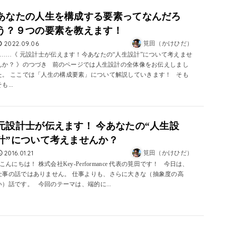
あなたの人生を構成する要素ってなんだろ
う？９つの要素を教えます！
2022.09.06
筧田（かけひだ）
……《 元設計士が伝えます！今あなたの“人生設計”について考えませ
んか？ 》のつづき 前のページでは人生設計の全体像をお伝えしまし
た。 ここでは「人生の構成要素」について解説していきます！ そも
も...
元設計士が伝えます！ 今あなたの“人生設
計”について考えませんか？
2016.01.21
筧田（かけひだ）
こんにちは！ 株式会社Key-Performance 代表の筧田です！ 今日は、
仕事の話ではありません。 仕事よりも、さらに大きな（抽象度の高
い）話です。 今回のテーマは、端的に...