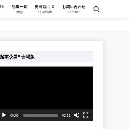
屋®
記事一覧
筧田 聡｜Ｘ
お問い合わせ
Blog
Kakehida
Contact
起業茶屋® 会場版
動
画
プ
レ
ー
ヤ
00:00
02:52
ー