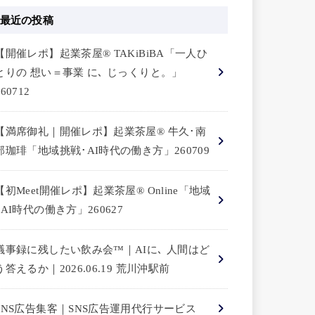
最近の投稿
【開催レポ】起業茶屋® TAKiBiBA「一人ひ
とりの 想い＝事業 に､ じっくりと。」
260712
【満席御礼｜開催レポ】起業茶屋® 牛久･南
部珈琲「地域挑戦･AI時代の働き方」260709
【初Meet開催レポ】起業茶屋® Online「地域
×AI時代の働き方」260627
議事録に残したい飲み会™｜AIに､ 人間はど
う答えるか｜2026.06.19 荒川沖駅前
SNS広告集客｜SNS広告運用代行サービス