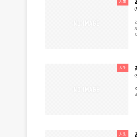
人生
だ
人生
人生