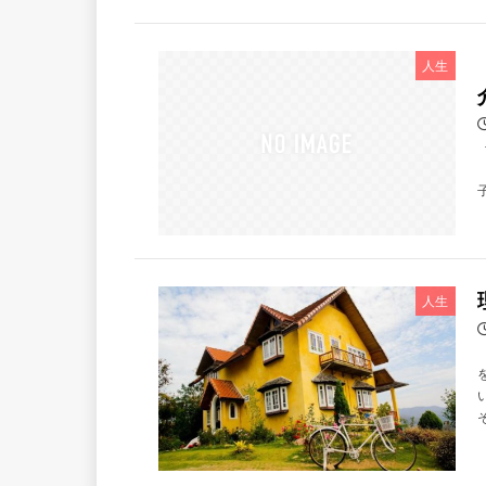
人生
人生
そ