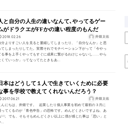
人と自分の人生の違いなんて､やってるゲー
ムがドラクエがFFかの違い程度のもんだ
2018.02.26
井畑太佑
自分よりすごい人を見ると萎縮してしまったり、「自分なんか」と思
ってしまったりしてた。実際それでモチベーション下がって「今やっ
てる事を上手くやってもすぐに成果に繋がるわけじゃないし……やら
なくていっか」ってなってたときもあ...
日本はどうして１人で生きていくために必要
な事を学校で教えてくれないんだろう？
2017.06.21
井畑太佑
こんにちは、井畑です。 起業したり個人事業を初めて最初の３月に
襲ってくるのが「青色申告」の恐怖です。めんどくさいですよね、あ
れ^^; でも、そもそもめんどくさい以上に僕が感じた事は「恐い」と
...