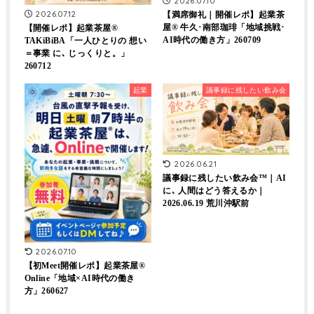
2026.07.10
2026.07.12
【満席御礼｜開催レポ】起業茶
屋® 牛久･南部珈琲「地域挑戦･
【開催レポ】起業茶屋®
AI時代の働き方」260709
TAKiBiBA「一人ひとりの 想い
＝事業 に､ じっくりと。」
260712
起業
議事録に残したい飲み会
2026.06.21
議事録に残したい飲み会™｜AI
に､ 人間はどう答えるか｜
2026.06.19 荒川沖駅前
2026.07.10
【初Meet開催レポ】起業茶屋®
Online「地域×AI時代の働き
方」260627