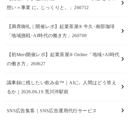
想い＝事業 に､ じっくりと。」260712
【満席御礼｜開催レポ】起業茶屋® 牛久･南部珈琲
「地域挑戦･AI時代の働き方」260709
【初Meet開催レポ】起業茶屋® Online「地域×AI時代
の働き方」260627
議事録に残したい飲み会™｜AIに､ 人間はどう答え
るか｜2026.06.19 荒川沖駅前
SNS広告集客｜SNS広告運用代行サービス