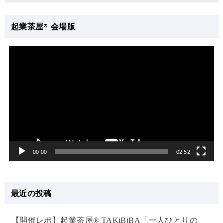
起業茶屋® 会場版
動
画
プ
レ
ー
ヤ
ー
00:00
02:52
最近の投稿
【開催レポ】起業茶屋® TAKiBiBA「一人ひとりの