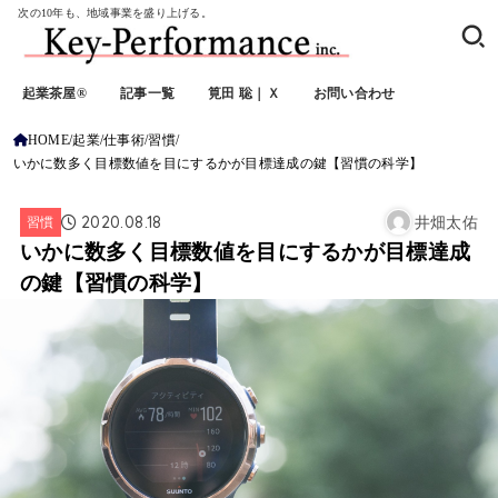
次の10年も、地域事業を盛り上げる。
起業茶屋®
記事一覧
筧田 聡｜Ｘ
お問い合わせ
HOME
起業
仕事術
習慣
いかに数多く目標数値を目にするかが目標達成の鍵【習慣の科学】
2020.08.18
習慣
井畑太佑
いかに数多く目標数値を目にするかが目標達成
の鍵【習慣の科学】