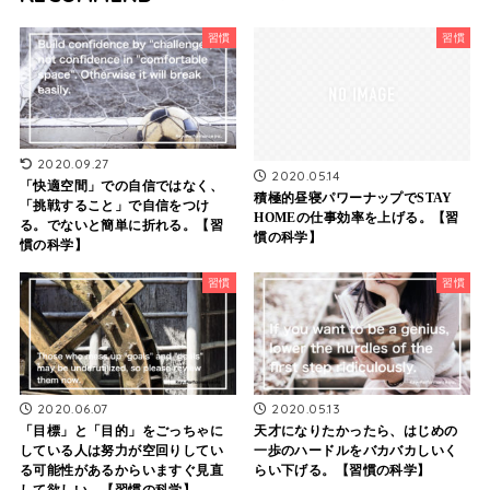
習慣
習慣
2020.09.27
2020.05.14
「快適空間」での自信ではなく、
積極的昼寝パワーナップでSTAY
「挑戦すること」で自信をつけ
HOMEの仕事効率を上げる。【習
る。でないと簡単に折れる。【習
慣の科学】
慣の科学】
習慣
習慣
2020.06.07
2020.05.13
「目標」と「目的」をごっちゃに
天才になりたかったら、はじめの
している人は努力が空回りしてい
一歩のハードルをバカバカしいく
る可能性があるからいますぐ見直
らい下げる。【習慣の科学】
して欲しい。【習慣の科学】