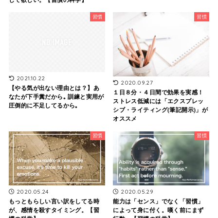
習慣
習慣
2021.10.22
2020.09.27
【やる気が出ない理由とは？】あ
１日８分・４日間で効果を実感！
なたが下手糞だから｡ 訓練と実用が
ストレス低減には「エクスプレッ
圧倒的に不足してるから｡
シブ・ライティング(筆記開示)」が
オススメ
習慣
習慣
2020.05.24
2020.05.29
もっともらしい言い訳をしてる時
能力は「センス」でなく「習慣」
が、感情を殺すタイミング。【習
によって身に付く。嘆く前にまず