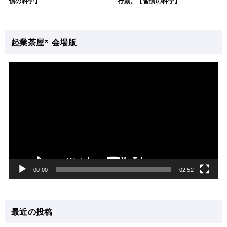
慣の科学】
行動。【習慣の科学】
起業茶屋® 会場版
動
画
プ
レ
ー
ヤ
ー
00:00
02:52
最近の投稿