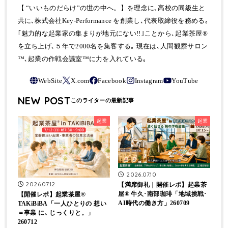
【 “いいものだらけ”の世の中へ。】を理念に､高校の同級生と
共に､株式会社Key-Performance を創業し､代表取締役を務める｡
｢魅力的な起業家の集まりが地元にない!!｣ことから､起業茶屋®
を立ち上げ､５年で2000名を集客する｡ 現在は､人間観察サロン
™､起業の作戦会議室™に力を入れている｡
NEW POST
起業
起業
2026.07.10
2026.07.12
【満席御礼｜開催レポ】起業茶
屋® 牛久･南部珈琲「地域挑戦･
【開催レポ】起業茶屋®
AI時代の働き方」260709
TAKiBiBA「一人ひとりの 想い
＝事業 に､ じっくりと。」
260712