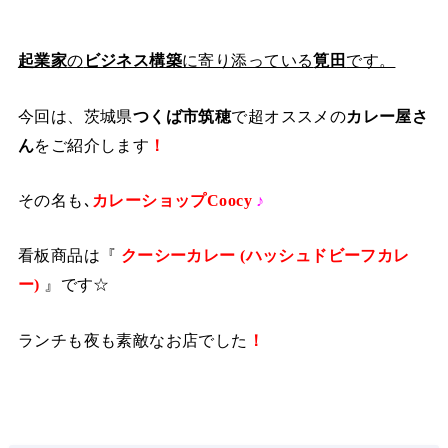
起業家
の
ビジネス構築
に寄り添っている
筧田
です。
今回は、茨城県
つくば市筑穂
で超オススメの
カレー屋さ
ん
をご紹介します
！
その名も､
カレーショップCoocy
♪
看板商品は『
クーシーカレー (ハッシュドビーフカレ
ー)
』です☆
ランチも夜も素敵なお店でした
！