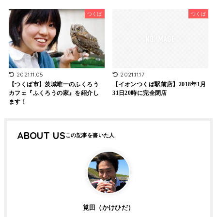
つくば
つくば
2021.11.05
2021.11.17
【つくば市】茨城唯一のふくろう
【イオンつくば駅前店】2018年1月
カフェ『ふくろうの家』を紹介し
31日20時に完全閉店
ます！
ABOUT US
筧田（かけひだ）