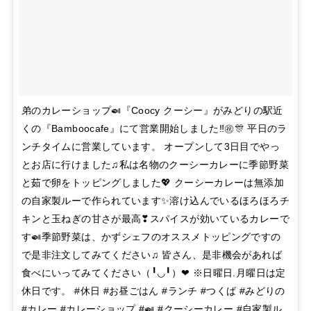
弟のカレーショップ🍛『Coocy クーシー』がみどりの駅近
くの『Bamboocafe』にて営業開始しました‼㊗🎊 平日のラ
ンチタイムに営業しています。 オープンして3日目でやっ
とお店に行けました♫私は名物のクーシーカレーに季節野菜
と茹で卵をトッピングしました💖 クーシーカレーは無添加
の自家製ルーで作られています✨溶け込んでいるほろほろチ
キンと玉ねぎの甘さが最高❣スパイスが効いているカレーで
す🍛季節野菜は、かずシェフのオススメトッピングですの
で是非注文してみてください♫ 皆さん、是非機会があれば
食べにいってみてください（╹◡╹）❤ ※日曜日.月曜日は定
休日です。 #休日 #お昼ごはん #ランチ #つくば #みどりの
#カレー #カレーショップ #🍛 #クーシーカレー #自家製ル