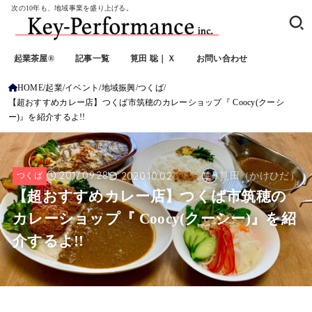
次の10年も、地域事業を盛り上げる。
起業茶屋®
記事一覧
筧田 聡｜Ｘ
お問い合わせ
HOME
起業
イベント
地域振興
つくば
【超おすすめカレー店】つくば市筑穂のカレーショップ『 Coocy(クーシ
ー)』を紹介するよ!!
2017.09.28
2020.10.02
つくば
筧田（かけひだ）
【超おすすめカレー店】つくば市筑穂の
カレーショップ『 Coocy(クーシー)』を紹
介するよ!!