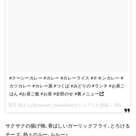
#クーシーカレー #カレー #カレーライス #チキンカレー #
カツカレー #カレー屋 #つくば #みどりの #ランチ #お昼ご
はん #お昼ご飯 #お昼 #全部のせ #裏メニュー
筧田 聡さん(@satoshi_kakehida)がシェアした投稿 –
2017 9月 28 12:48午前 PDT
サクサクの揚げ物､香ばしいガーリックフライ､とろける
チーズ､熱々のルー､ルルー♪