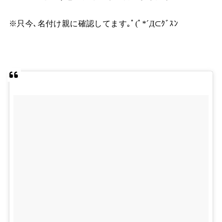
※只今､名付け親に確認してます｡ﾟ(ﾟ*´Д⊂ｸﾞｽﾝ