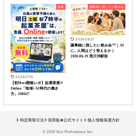
起業
議事録に残したい飲み会
2026.06.21
議事録に残したい飲み会™｜AI
に､ 人間はどう答えるか｜
2026.06.19 荒川沖駅前
2026.07.10
【初Meet開催レポ】起業茶屋®
Online「地域×AI時代の働き
方」260627
特定商取引法
筧田聡❀公式サイト
個人情報保護方針
© 2026 Key-Performance Inc.