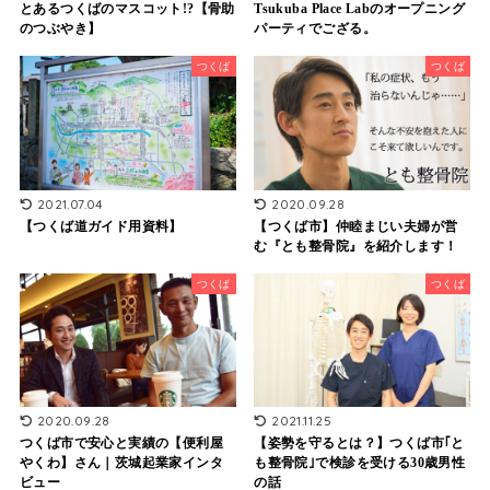
とあるつくばのマスコット!?【骨助
Tsukuba Place Labのオープニング
のつぶやき】
パーティでござる。
つくば
つくば
2021.07.04
2020.09.28
【つくば道ガイド用資料】
【つくば市】仲睦まじい夫婦が営
む『とも整骨院』を紹介します！
つくば
つくば
2020.09.28
2021.11.25
つくば市で安心と実績の【便利屋
【姿勢を守るとは？】つくば市｢と
やくわ】さん｜茨城起業家インタ
も整骨院｣で検診を受ける30歳男性
ビュー
の話