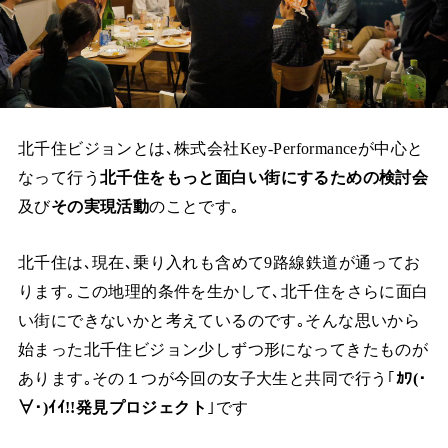
北千住ビジョンとは､株式会社Key-Performanceが中心と
なって行う
北千住をもっと面白い街にするための検討会
及び
その実現活動
のことです｡
北千住は､現在､乗り入れも含めて9路線鉄道が通ってお
ります｡この地理的条件を生かして､北千住をさらに面白
い街にできないかと考えているのです｡そんな思いから
始まった北千住ビジョン少しずつ形になってきたものが
あります｡その１つが今回の女子大生と共同で行う｢
ｶﾜ(･
∀･)ｲｲ!!発見プロジェクト
｣です