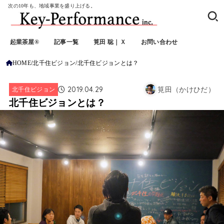
次の10年も、地域事業を盛り上げる。
起業茶屋®
記事一覧
筧田 聡｜Ｘ
お問い合わせ
HOME
北千住ビジョン
北千住ビジョンとは？
2019.04.29
北千住ビジョン
筧田（かけひだ）
北千住ビジョンとは？