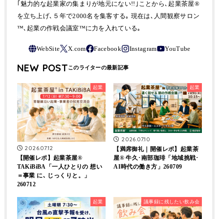
｢魅力的な起業家の集まりが地元にない!!｣ことから､起業茶屋®
を立ち上げ､５年で2000名を集客する｡ 現在は､人間観察サロン
™､起業の作戦会議室™に力を入れている｡
NEW POST
起業
起業
2026.07.10
2026.07.12
【満席御礼｜開催レポ】起業茶
屋® 牛久･南部珈琲「地域挑戦･
【開催レポ】起業茶屋®
AI時代の働き方」260709
TAKiBiBA「一人ひとりの 想い
＝事業 に､ じっくりと。」
260712
起業
議事録に残したい飲み会