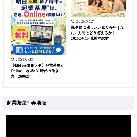
2026.06.21
議事録に残したい飲み会™｜AI
に､ 人間はどう答えるか｜
2026.06.19 荒川沖駅前
2026.07.10
【初Meet開催レポ】起業茶屋®
Online「地域×AI時代の働き
方」260627
起業茶屋® 会場版
動
画