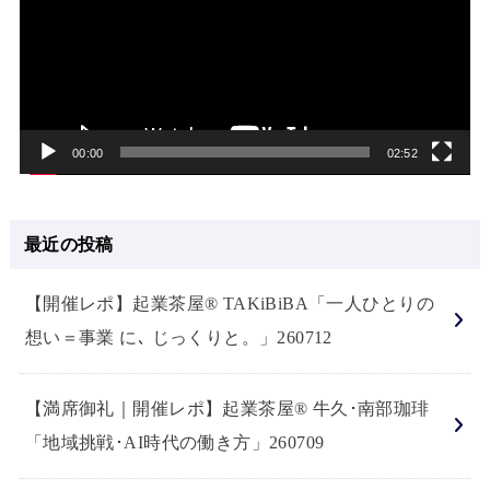
プ
レ
ー
ヤ
ー
00:00
02:52
最近の投稿
【開催レポ】起業茶屋® TAKiBiBA「一人ひとりの
想い＝事業 に､ じっくりと。」260712
【満席御礼｜開催レポ】起業茶屋® 牛久･南部珈琲
「地域挑戦･AI時代の働き方」260709