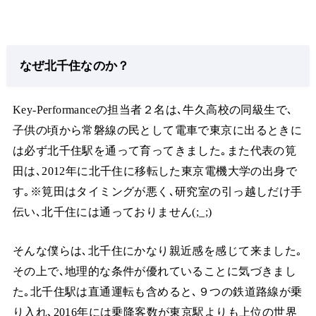
なぜ北千住なのか？
Key-Performanceの担当者２名は､牛久高校の同級生で､
子供の頃から常磐線の民として電車で東京に出るときに
は必ず北千住駅を通って育ってきました｡また代表の筧
田は､2012年に北千住に移転した東京電機大学の出身で
す｡※筧田はタイミングが悪く､研究室の引っ越しだけ手
伝い､北千住には通っておりません(;_;)
そんな僕らは､北千住にかなり親近感を感じて来ました｡
その上で､地理的な条件が優れていることに気づきまし
た｡北千住駅は直通運転も含めると､９つの鉄道路線が乗
り入れ､2016年には乗降客数が東京駅よりも上位の世界