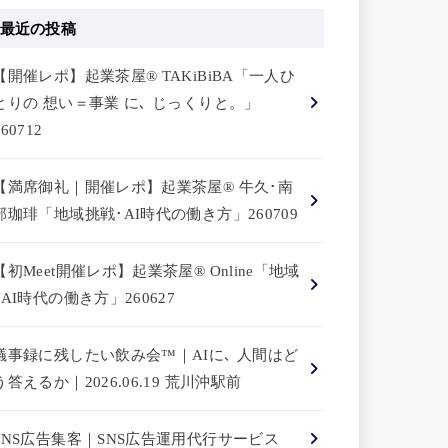
最近の投稿
【開催レポ】起業茶屋® TAKiBiBA「一人ひ
とりの 想い＝事業 に､ じっくりと。」
260712
【満席御礼｜開催レポ】起業茶屋® 牛久･南
部珈琲「地域挑戦･AI時代の働き方」260709
【初Meet開催レポ】起業茶屋® Online「地域
×AI時代の働き方」260627
議事録に残したい飲み会™｜AIに､ 人間はど
う答えるか｜2026.06.19 荒川沖駅前
SNS広告集客｜SNS広告運用代行サービス