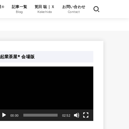
屋®
記事一覧
筧田 聡｜Ｘ
お問い合わせ
Blog
Kakehida
Contact
起業茶屋® 会場版
動
画
プ
レ
ー
ヤ
00:00
02:52
ー