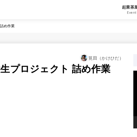
起業茶
Event
 詰め作業
筧田（かけひだ）
大生プロジェクト 詰め作業